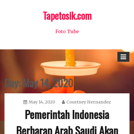
Skip
Tapetosik.com
to
content
Foto Tube
Day:
May 14, 2020
May 14, 2020
Courtney Hernandez
Pemerintah Indonesia
Berharap Arab Saudi Akan