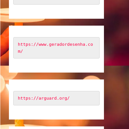
https://www.geradordesenha.co
m/
https://arguard.org/