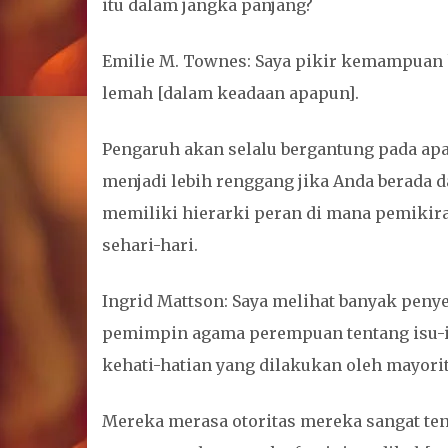
itu dalam jangka panjang?
Emilie M. Townes: Saya pikir kemampua
lemah [dalam keadaan apapun].
Pengaruh akan selalu bergantung pada apa
menjadi lebih renggang jika Anda berada 
memiliki hierarki peran di mana pemikir
sehari-hari.
Ingrid Mattson: Saya melihat banyak penye
pemimpin agama perempuan tentang isu-i
kehati-hatian yang dilakukan oleh mayorit
Mereka merasa otoritas mereka sangat ten