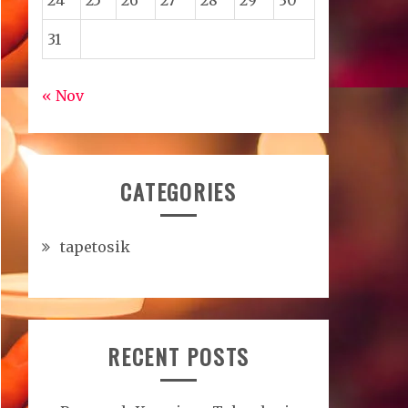
24
25
26
27
28
29
30
31
« Nov
CATEGORIES
tapetosik
RECENT POSTS