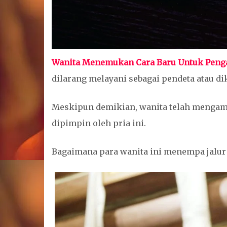
Wanita Menemukan Cara Baru Untuk Peng
dilarang melayani sebagai pendeta atau 
Meskipun demikian, wanita telah mengam
dipimpin oleh pria ini.
Bagaimana para wanita ini menempa jalur 