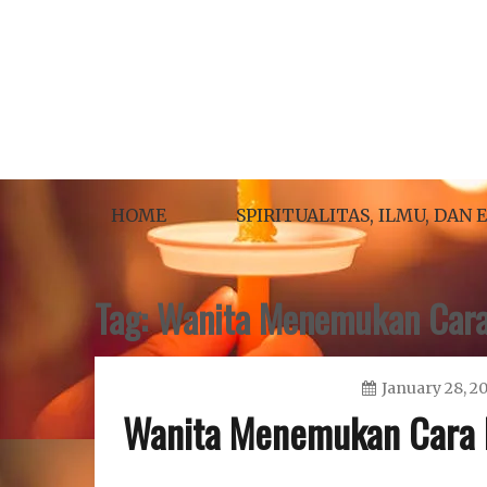
Skip
to
content
HOME
SPIRITUALITAS, ILMU, DAN 
Tag:
Wanita Menemukan Cara
January 28, 2
Wanita Menemukan Cara 