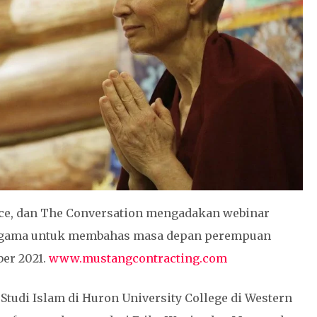
vice, dan The Conversation mengadakan webinar
a agama untuk membahas masa depan perempuan
er 2021.
www.mustangcontracting.com
tudi Islam di Huron University College di Western