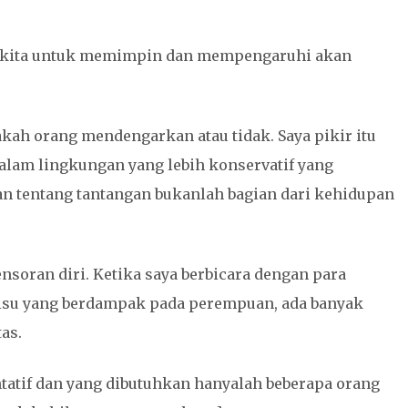
n kita untuk memimpin dan mempengaruhi akan
kah orang mendengarkan atau tidak. Saya pikir itu
dalam lingkungan yang lebih konservatif yang
an tentang tantangan bukanlah bagian dari kehidupan
nsoran diri. Ketika saya berbicara dengan para
su yang berdampak pada perempuan, ada banyak
as.
tatif dan yang dibutuhkan hanyalah beberapa orang