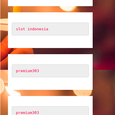
slot indonesia
premium303
premium303