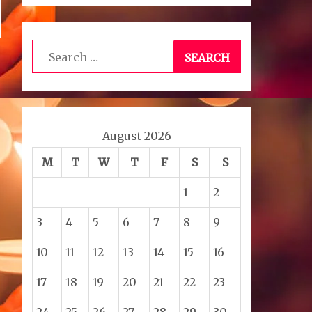
Search
for:
August 2026
M
T
W
T
F
S
S
1
2
3
4
5
6
7
8
9
10
11
12
13
14
15
16
17
18
19
20
21
22
23