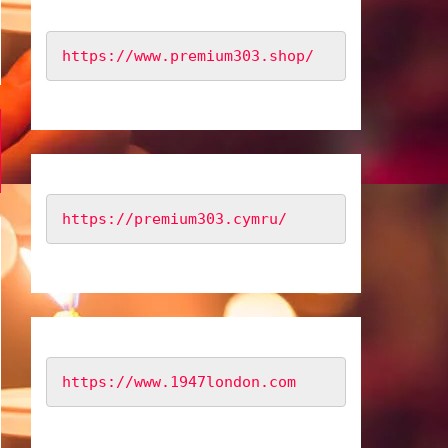
https://www.premium303.shop/
https://premium303.cymru/
https://www.1947london.com