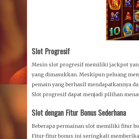
Slot Progresif
Mesin slot progresif memiliki jackpot yan
yang dimasukkan. Meskipun peluang meme
pemain yang berhasil mendapatkannya da
Slot progresif dapat menjadi pilihan men
Slot dengan Fitur Bonus Sederhana
Beberapa permainan slot memiliki fitur b
Fitur-fitur bonus ini seringkali member