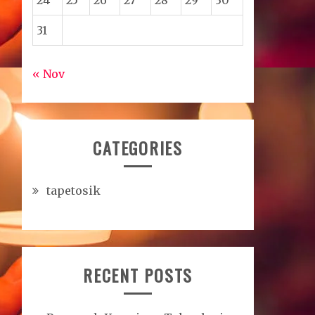
24
25
26
27
28
29
30
31
« Nov
CATEGORIES
tapetosik
RECENT POSTS