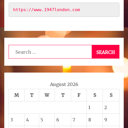
https://www.1947london.com
Search
for:
August 2026
M
T
W
T
F
S
S
1
2
3
4
5
6
7
8
9