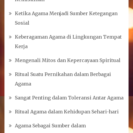
Ketika Agama Menjadi Sumber Ketegangan
Sosial
Keberagaman Agama di Lingkungan Tempat
Kerja
Mengenali Mitos dan Kepercayaan Spiritual
Ritual Suatu Pernikahan dalam Berbagai
Agama
Sangat Penting dalam Toleransi Antar Agama
Ritual Agama dalam Kehidupan Sehari-hari
Agama Sebagai Sumber dalam