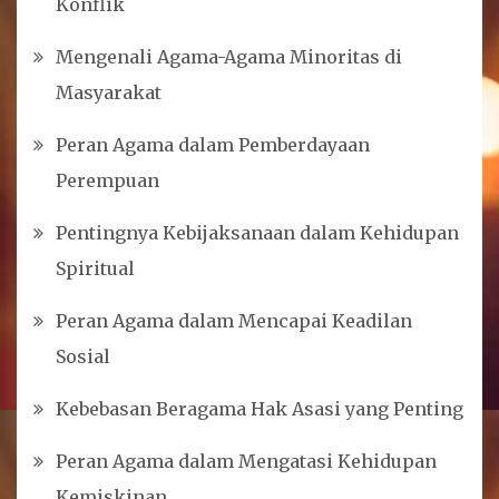
Konflik
Mengenali Agama-Agama Minoritas di
Masyarakat
Peran Agama dalam Pemberdayaan
Perempuan
Pentingnya Kebijaksanaan dalam Kehidupan
Spiritual
Peran Agama dalam Mencapai Keadilan
Sosial
Kebebasan Beragama Hak Asasi yang Penting
Peran Agama dalam Mengatasi Kehidupan
Kemiskinan