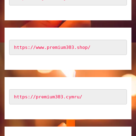
https://www.premium303.shop/
https://premium303.cymru/