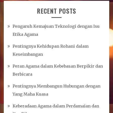
RECENT POSTS
Pengaruh Kemajuan Teknologi dengan Isu
Etika Agama
Pentingnya Kehidupan Rohani dalam
Keseimbangan
Peran Agama dalam Kebebasan Berpikir dan
Berbicara
Pentingnya Membangun Hubungan dengan
Yang Maha Kuasa
Keberadaan Agama dalam Perdamaian dan