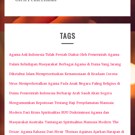
TAGS
Agama Asli Indonesia Tidak Pernah Diakui Oleh Pemerintah
Agama
Dalam Kehidupan Masyarakat
Berbagai Agama di Dunia Yang Jarang
Diketahui
Islam Memprioritaskan Kemanusiaan di Keadaan Corona
Virus
Memperkenalkan Agama Pada Anak
Negara Paling Religius di
Dunia
Pemerintah Indonesia Berharap Arab Saudi Akan Segera
Mengumumkan Keputusan Tentang Haji
Penyelamatan Manusia
Modern Dari Krisis Spiritualitas
RUU Diskriminasi Agama dan
Masyarakat Australia
Tantangan Spiritualitas Manusia Modern
The
Druze: Agama Rahasia Dari Mesir
Thomas Aquinas Ajarkan Harapan di