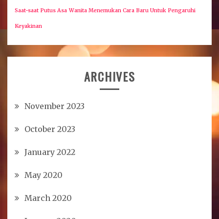
Saat-saat Putus Asa
Wanita Menemukan Cara Baru Untuk Pengaruhi
Keyakinan
ARCHIVES
November 2023
October 2023
January 2022
May 2020
March 2020